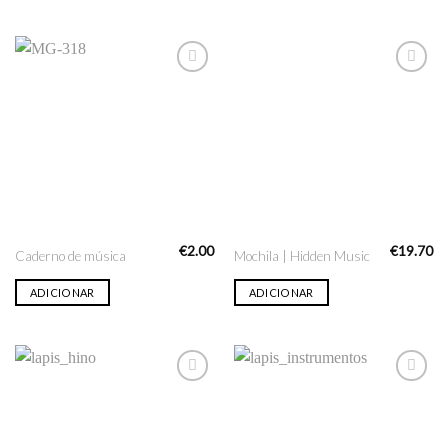
Adicionar
Adicionar
na lista
na lista
de desejo
de desejo
€
2.00
€
19.70
Caderno de música
Mochila | Hidden Music
ADICIONAR
ADICIONAR
Adicionar
Adicionar
na lista
na lista
de desejo
de desejo