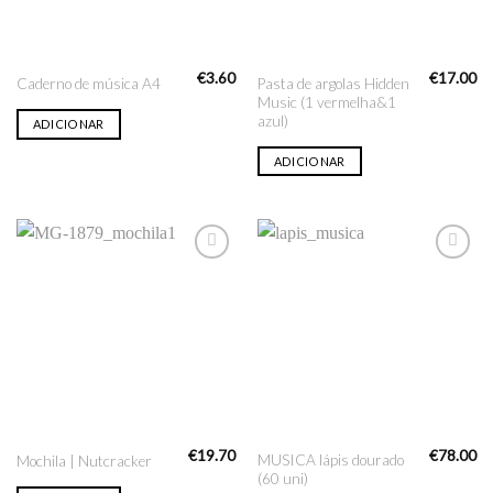
€
3.60
€
17.00
Pasta de argolas Hidden
Caderno de música A4
Music (1 vermelha&1
azul)
ADICIONAR
ADICIONAR
Adicionar
Adicionar
na lista
na lista
de desejo
de desejo
€
19.70
€
78.00
MUSICA lápis dourado
Mochila | Nutcracker
(60 uni)