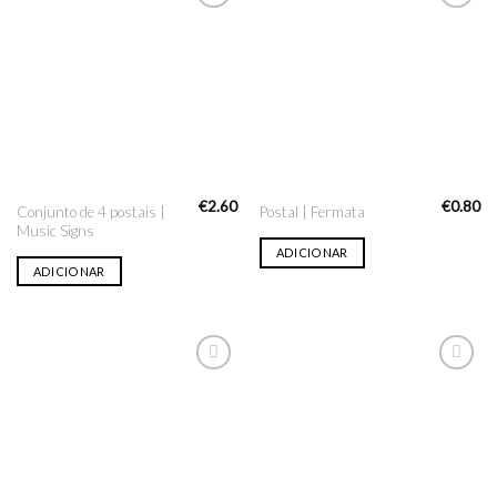
Adicionar
Adicionar
na lista
na lista
de desejo
de desejo
€
2.60
€
0.80
Conjunto de 4 postais |
Postal | Fermata
Music Signs
ADICIONAR
ADICIONAR
Adicionar
Adicionar
na lista
na lista
de desejo
de desejo