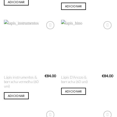
ADICIONAR
ADICIONAR
Adicionar
Adicionar
na lista
na lista
de desejo
de desejo
€
84.00
€
84.00
Lápis instrumentos &
Lápis D’Arezzo &
borracha vermelha (60
borracha (60 uni)
uni)
ADICIONAR
ADICIONAR