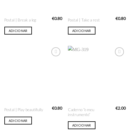
€
0.80
€
0.80
Postal | Break a leg
Postal | Take a rest
ADICIONAR
ADICIONAR
Adicionar
Adicionar
na lista
na lista
de desejo
de desejo
€
0.80
€
2.00
Caderno “o meu
Postal | Play beautifully
instrumento”
ADICIONAR
ADICIONAR