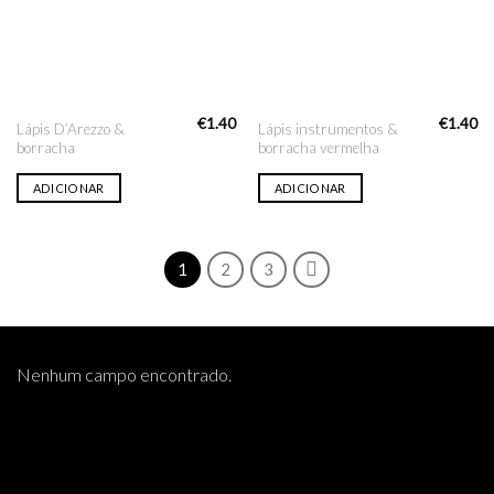
€
1.40
€
1.40
Lápis D’Arezzo &
Lápis instrumentos &
borracha
borracha vermelha
ADICIONAR
ADICIONAR
1
2
3
Nenhum campo encontrado.