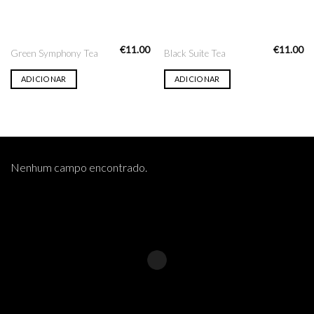
€
11.00
€
11.00
Green Symphony Tea
Black Suite Tea
ADICIONAR
ADICIONAR
Nenhum campo encontrado.