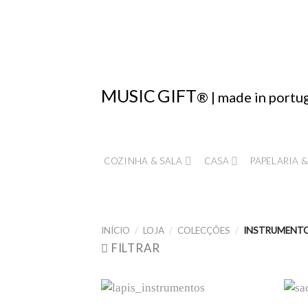
Skip
to
content
MUSIC
GIFT
® | made in portu
COZINHA & SALA
CASA
PAPELARIA &
INÍCIO
/
LOJA
/
COLECÇÕES
/
INSTRUMENT
FILTRAR