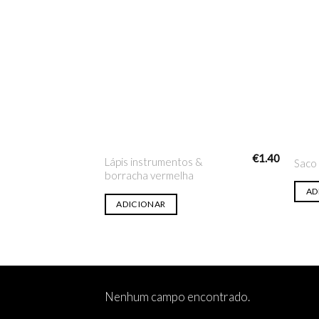
Adicionar
na lista
de desejo
€
1.40
Lápis instrumentos &
Saco
borracha vermelha
AD
ADICIONAR
Nenhum campo encontrado.