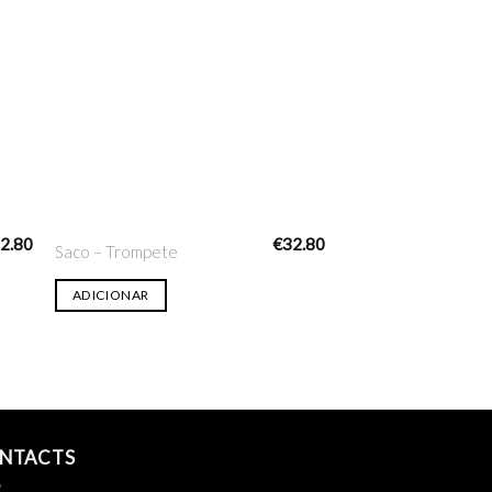
nar
Adicionar
ta
na lista
ejo
de desejo
2.80
€
32.80
Saco – Trompete
ADICIONAR
NTACTS