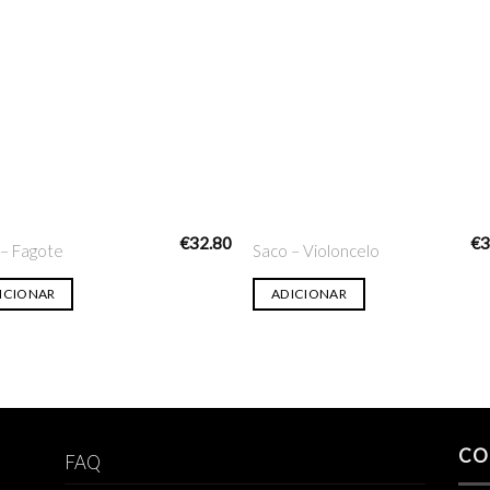
Adicionar
Adicio
na lista
na lis
de desejo
de des
€
32.80
€
3
 – Fagote
Saco – Violoncelo
ICIONAR
ADICIONAR
CO
FAQ