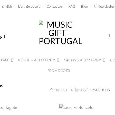
English
Lista de desejo
Contactos
FAQ
Blog
Newsletter
gal
 LÁPIS
ROUPA & ACESSÓRIOS
SACOS & ACESSORIOS
CR
PROMOÇÕES
OS
A mostrar todos os 4 resultados