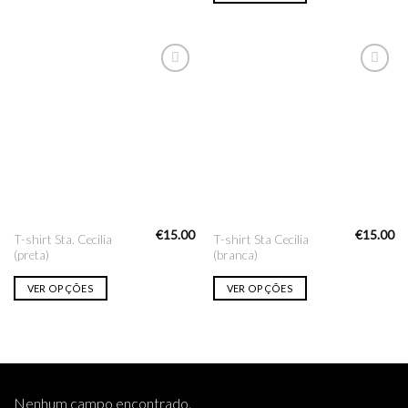
Adicionar
Adicionar
na lista
na lista
de desejo
de desejo
€
15.00
€
15.00
T-shirt Sta. Cecilia
T-shirt Sta Cecilia
(preta)
(branca)
VER OPÇÕES
VER OPÇÕES
Nenhum campo encontrado.