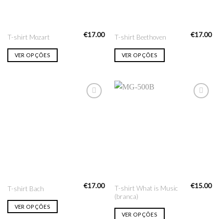
€
17.00
€
17.00
T-shirt Mozart
T-shirt Beethoven
VER OPÇÕES
VER OPÇÕES
Adicionar
Adicionar
na lista
na lista
de desejo
de desejo
€
17.00
€
15.00
T-shirt What is Music
T-shirt Bach
(branca)
VER OPÇÕES
VER OPÇÕES