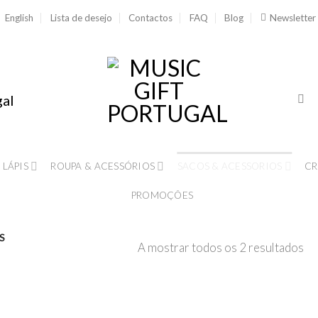
English
Lista de desejo
Contactos
FAQ
Blog
Newsletter
gal
 LÁPIS
ROUPA & ACESSÓRIOS
SACOS & ACESSORIOS
CR
PROMOÇÕES
S
A mostrar todos os 2 resultados