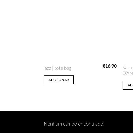
Adicionar
na lista
de desejo
€
16.90
Saco
jazz | tote bag
D’Ar
ADICIONAR
AD
Nenhum campo encontrado.