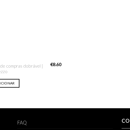
Adicionar
na lista
de desejo
€
8.60
 de compras dobrável |
ezzo
ICIONAR
CO
FAQ