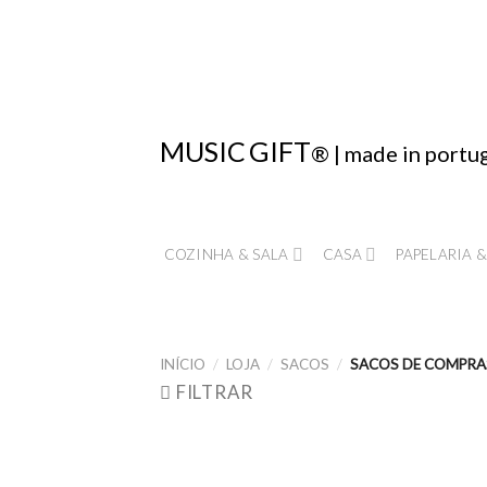
Skip
to
content
MUSIC
GIFT
® | made in portu
COZINHA & SALA
CASA
PAPELARIA &
INÍCIO
/
LOJA
/
SACOS
/
SACOS DE COMPRA
FILTRAR