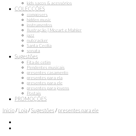
kids sacos & acessórios
COLECÇÕES
composers
hidden music
instrumentos
Ilustração | Mozart e Mahler
jazz
nutcracker
Santa Cecilia
sonata
Sugestões
Fita de cetim
Pendentes musicais
presentes casamento
presentes para ela
presentes para ele
presentes para jovens
Postais
PROMOÇÕES
Início
/
Loja
/
Sugestões
/
presentes para ele