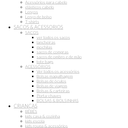
Acessórios para cabelo
elásticos cabelo
Lenços
Lenço de bolso
T-shirts
SACOS & ACESSORIOS
SACOS
ver todos os sacos
lancheiras
mochilas
sacos de compras
sacos de ombro e de mão
tote bags
ACESSÓRIOS
Ver todos os acessórios
Bolsas maquilhagem
Bolsas de óculos
Bolsas de viagem
Bolsas & carteiras
Porta-chaves
BOLSAS & BOLSINHAS
CRIANÇAS
BÉBÉS
kids casa & cozinha
kids escola
kids roupa & acessórios