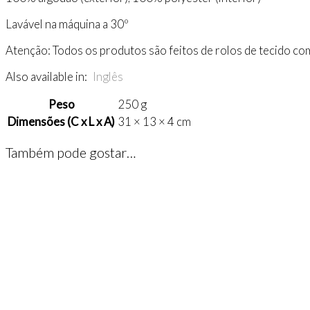
Lavável na máquina a 30º
Atenção: Todos os produtos são feitos de rolos de tecido com
Also available in:
Inglês
Peso
250 g
Dimensões (C x L x A)
31 × 13 × 4 cm
Também pode gostar…