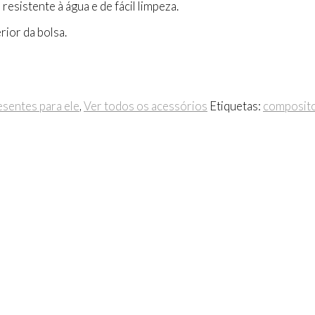
esistente à água e de fácil limpeza.
rior da bolsa.
esentes para ele
,
Ver todos os acessórios
Etiquetas:
composit